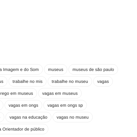
a Imagem e do Som
museus
museus de são paulo
us
trabalhe no mis
trabalhe no museu
vagas
prego em museus
vagas em museus
vagas em ongs
vagas em ongs sp
p
vagas na educação
vagas no museu
 Orientador de público