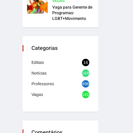
VAGAS
Vaga para Gerente de
Programas-
LGBT+Movimento
Categorias
Editais
16
Notícias
1692
Professores
496
Vagas
1417
Comentários