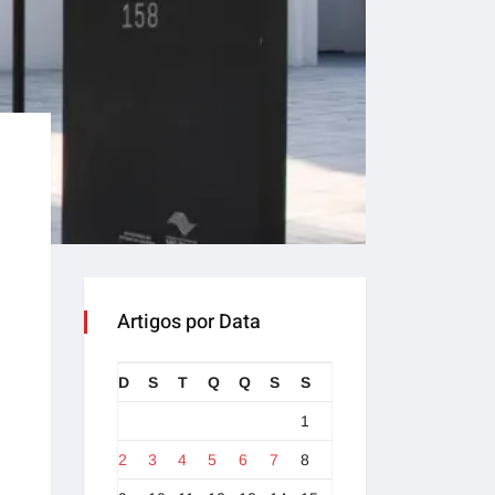
Artigos por Data
D
S
T
Q
Q
S
S
1
2
3
4
5
6
7
8