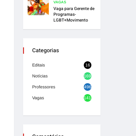
VAGAS
Vaga para Gerente de
Programas-
LGBT+Movimento
Categorias
Editais
16
Notícias
1692
Professores
496
Vagas
1417