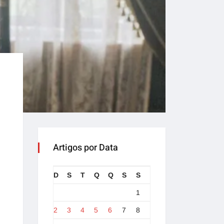
Artigos por Data
D
S
T
Q
Q
S
S
1
2
3
4
5
6
7
8