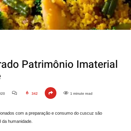
rado Patrimônio Imaterial
e
020
342
1 minute read
lacionados com a preparação e consumo do cuscuz são
al da humanidade.