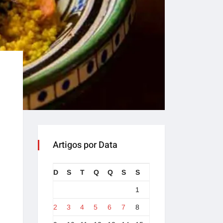
Artigos por Data
D
S
T
Q
Q
S
S
1
2
3
4
5
6
7
8