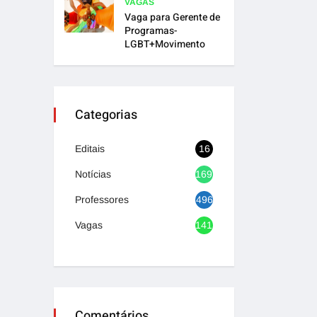
VAGAS
Vaga para Gerente de
Programas-
LGBT+Movimento
Categorias
Editais
16
Notícias
1692
Professores
496
Vagas
1417
Comentários