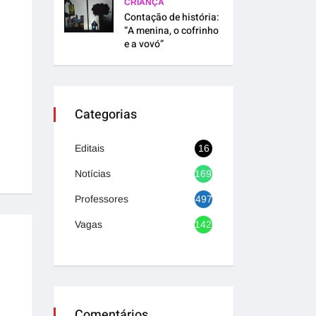
CRIANÇA
Contação de história:
“A menina, o cofrinho
e a vovó”
Categorias
Editais
16
Notícias
1692
Professores
497
Vagas
1420
Comentários