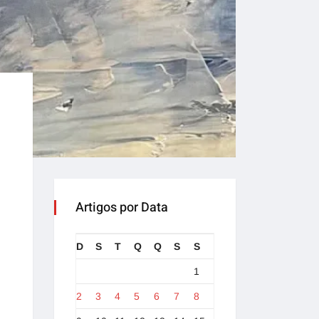
Artigos por Data
D
S
T
Q
Q
S
S
1
2
3
4
5
6
7
8