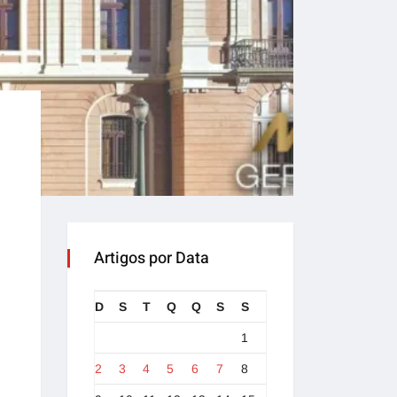
Artigos por Data
D
S
T
Q
Q
S
S
1
2
3
4
5
6
7
8