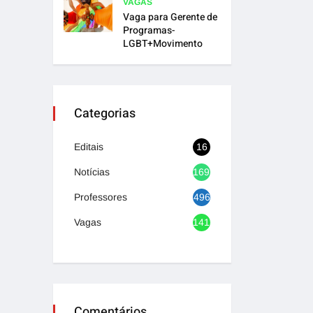
VAGAS
Vaga para Gerente de
Programas-
LGBT+Movimento
Categorias
Editais
16
Notícias
1692
Professores
496
Vagas
1417
Comentários