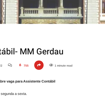
tábil- MM Gerdau
22
755
1 minute read
re vaga para Assistente Contábil
 segunda a sexta.