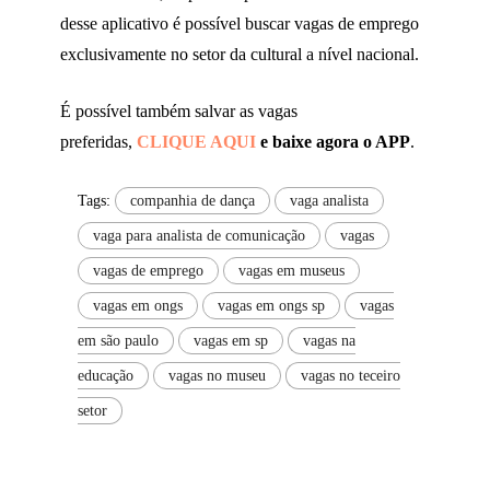
desse aplicativo é possível buscar vagas de emprego
exclusivamente no setor da cultural a nível nacional.
É possível também salvar as vagas
preferidas,
CLIQUE AQUI
e baixe agora o APP
.
Tags:
companhia de dança
vaga analista
vaga para analista de comunicação
vagas
vagas de emprego
vagas em museus
vagas em ongs
vagas em ongs sp
vagas
em são paulo
vagas em sp
vagas na
educação
vagas no museu
vagas no teceiro
setor