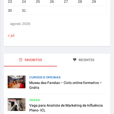
23
24
25
26
27
28
29
30
31
agosto 2026
« jul
FAVORITOS
RECENTES
CURSOS E OFICINAS
Museu das Favelas – Ciclo online formativo –
Grátis
VAGAS
Vaga para Analista de Marketing de Influência
Pleno- ICL