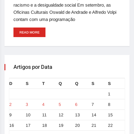
racismo e a desigualdade social Em setembro, as
Oficinas Culturais Oswald de Andrade e Alfredo Volpi
contam com uma programação
READ MORE
Artigos por Data
D
S
T
Q
Q
S
S
1
2
3
4
5
6
7
8
9
10
11
12
13
14
15
16
17
18
19
20
21
22