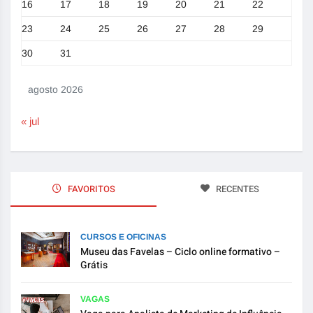
16
17
18
19
20
21
22
23
24
25
26
27
28
29
30
31
agosto 2026
« jul
FAVORITOS
RECENTES
CURSOS E OFICINAS
Museu das Favelas – Ciclo online formativo –
Grátis
VAGAS