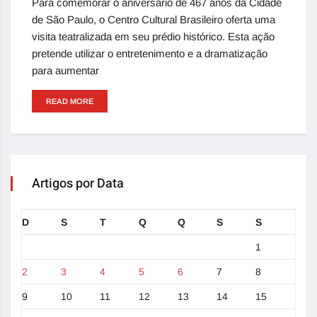
Para comemorar o aniversário de 467 anos da Cidade
de São Paulo, o Centro Cultural Brasileiro oferta uma
visita teatralizada em seu prédio histórico. Esta ação
pretende utilizar o entretenimento e a dramatização
para aumentar
READ MORE
Artigos por Data
D
S
T
Q
Q
S
S
1
2
3
4
5
6
7
8
9
10
11
12
13
14
15