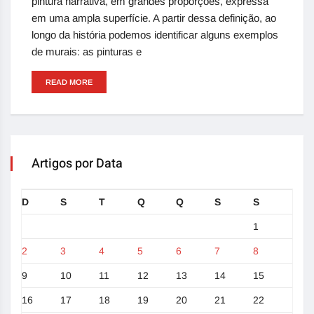
pintura narrativa, em grandes proporções, expressa
em uma ampla superfície. A partir dessa definição, ao
longo da história podemos identificar alguns exemplos
de murais: as pinturas e
READ MORE
Artigos por Data
D
S
T
Q
Q
S
S
1
2
3
4
5
6
7
8
9
10
11
12
13
14
15
16
17
18
19
20
21
22