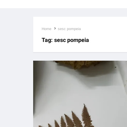
Home
sesc pompeia
Tag:
sesc pompeia