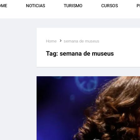
OME
NOTICIAS
TURISMO
CURSOS
P
Home
semana de museus
Tag:
semana de museus