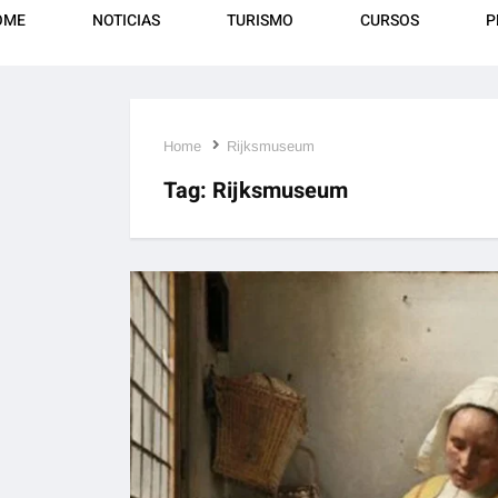
OME
NOTICIAS
TURISMO
CURSOS
P
Home
Rijksmuseum
Tag:
Rijksmuseum