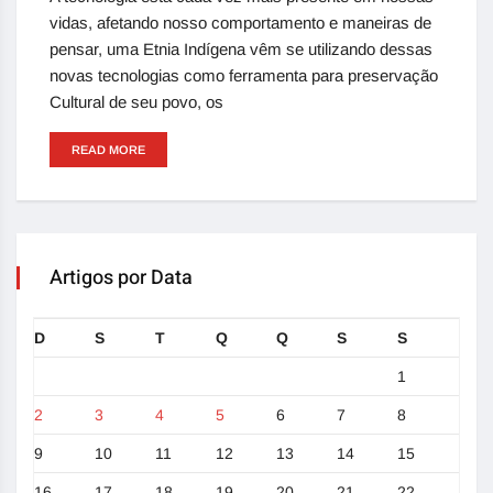
vidas, afetando nosso comportamento e maneiras de
pensar, uma Etnia Indígena vêm se utilizando dessas
novas tecnologias como ferramenta para preservação
Cultural de seu povo, os
READ MORE
Artigos por Data
D
S
T
Q
Q
S
S
1
2
3
4
5
6
7
8
9
10
11
12
13
14
15
16
17
18
19
20
21
22