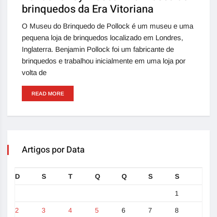
brinquedos da Era Vitoriana
O Museu do Brinquedo de Pollock é um museu e uma
pequena loja de brinquedos localizado em Londres,
Inglaterra. Benjamin Pollock foi um fabricante de
brinquedos e trabalhou inicialmente em uma loja por
volta de
READ MORE
Artigos por Data
D
S
T
Q
Q
S
S
1
2
3
4
5
6
7
8