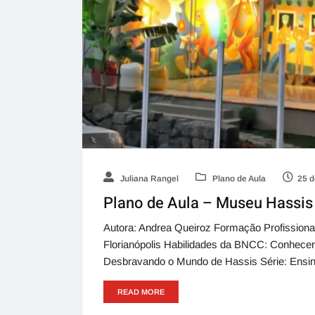
Juliana Rangel
Plano de Aula
25 d
Plano de Aula – Museu Hassis
Autora: Andrea Queiroz Formação Profission
Florianópolis Habilidades da BNCC: Conhecer 
Desbravando o Mundo de Hassis Série: Ensi
READ MORE