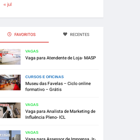
« jul
FAVORITOS
RECENTES
VAGAS
Vaga para Atendente de Loja- MASP
CURSOS E OFICINAS
Museu das Favelas – Ciclo online
formativo – Grátis
VAGAS
Vaga para Analista de Marketing de
Influência Pleno- ICL
VAGAS
Vaga para Assessor de Imprensa Jr-