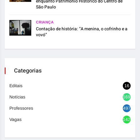
enquanto Patrimônio Histórico do Centro de
São Paulo
CRIANÇA
Contação de história: “A menina, o cofrinho e a
vovó”
Categorias
Editais
16
Notícias
1692
Professores
497
Vagas
1420