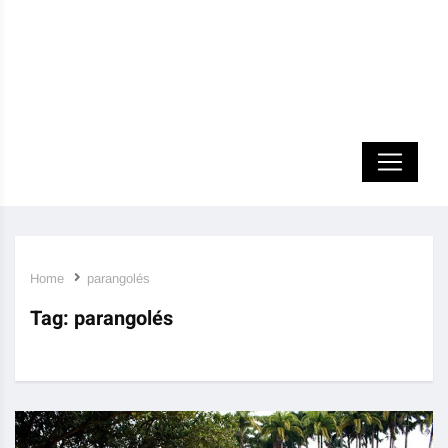
Home
parangolés
Tag:
parangolés