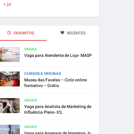
« jul
FAVORITOS
RECENTES
VAGAS
Vaga para Atendente de Loja- MASP
CURSOS E OFICINAS
Museu das Favelas – Ciclo online
formativo – Grátis
VAGAS
Vaga para Analista de Marketing de
Influência Pleno- ICL
VAGAS
Vaga para Assessor de Imprensa Jr-