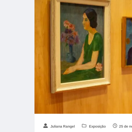
Juliana Rangel
Exposição
25 de n