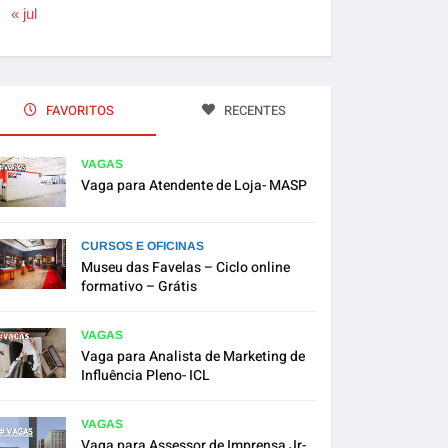
« jul
FAVORITOS
RECENTES
VAGAS
Vaga para Atendente de Loja- MASP
CURSOS E OFICINAS
Museu das Favelas – Ciclo online
formativo – Grátis
VAGAS
Vaga para Analista de Marketing de
Influência Pleno- ICL
VAGAS
Vaga para Assessor de Imprensa Jr-