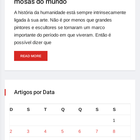
mosas do mundo
A história da humanidade está sempre intrinsecamente
ligada à sua arte. Não é por menos que grandes
pintores e escultores se tornaram um marco
importante do período em que viveram. Então é
possível dizer que
READ MORE
Artigos por Data
D
S
T
Q
Q
S
S
1
2
3
4
5
6
7
8