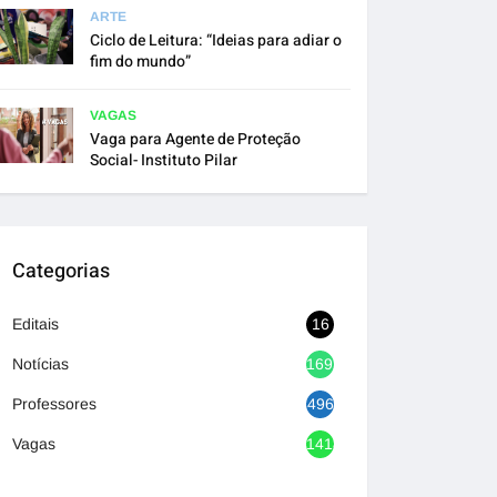
ARTE
Ciclo de Leitura: “Ideias para adiar o
fim do mundo”
VAGAS
Vaga para Agente de Proteção
Social- Instituto Pilar
Categorias
Editais
16
Notícias
1692
Professores
496
Vagas
1418