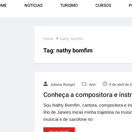
OME
NOTICIAS
TURISMO
CURSOS
P
Home
nathy bomfim
Tag:
nathy bomfim
Juliana Rangel
Arte
3 de abril de 
Conheça a compositora e inst
Sou Nathy Bomfim, cantora, compositora e ins
Rio de Janeiro.Iniciei minha trajetória na mús
musical e de saxofone no