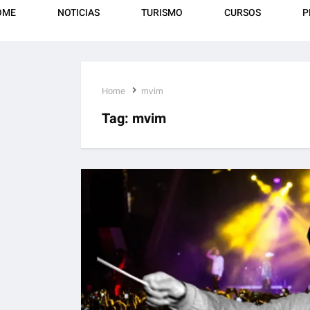
OME
NOTICIAS
TURISMO
CURSOS
P
Home
mvim
Tag:
mvim