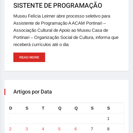
SISTENTE DE PROGRAMAÇÃO
Museu Felícia Leirner abre processo seletivo para
Assistente de Programação A ACAM Portinari –
Associação Cultural de Apoio ao Museu Casa de
Portinari – Organização Social de Cultura, informa que
receberá currículos até o dia
READ MORE
Artigos por Data
D
S
T
Q
Q
S
S
1
2
3
4
5
6
7
8