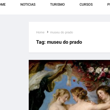
OME
NOTICIAS
TURISMO
CURSOS
P
Home
museu do prado
Tag:
museu do prado