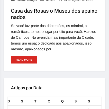
Juliana Rangel
Museu
24 de agosto de 2021
Casa das Rosas o Museu dos apaixo
nados
Se você faz parte dos diferentões, os mimimi, os
românticos, temos o lugar perfeito para você. Haroldo
de Campos: Na avenida mais importante da Cidade,
temos um espaço dedicado aos apaixonados, isso
mesmo, apaixonados por
READ MORE
Artigos por Data
D
S
T
Q
Q
S
S