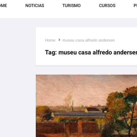
OME
NOTICIAS
TURISMO
CURSOS
P
Home
museu casa alfredo andersen
Tag:
museu casa alfredo anderse