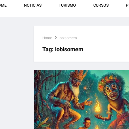
OME
NOTICIAS
TURISMO
CURSOS
P
Home
lobisomem
Tag:
lobisomem