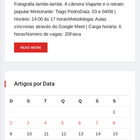
Fotografia lambe-lambe. A câmera Viajante e o retrato
popular Ministrante: Tiago PedroData: 03 e 04/08 |
Horário: 14:00 às 17 horasMetodologia: Aulas
síncronas através do Google Meet | Carga horária: 6
horasNúmero de vagas: 20Faixa
READ MORE
Artigos por Data
D
S
T
Q
Q
S
S
1
2
3
4
5
6
7
8
9
10
11
12
13
14
15