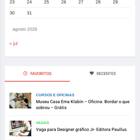
23
24
25
26
27
28
29
30
31
agosto 2026
« jul
FAVORITOS
RECENTES
CURSOS E OFICINAS
Museu Casa Ema Klabin – Oficina: Bordar o que
sobrou – Grátis
VAGAS
Vaga para Designer gráfico Jr- Editora Paullus