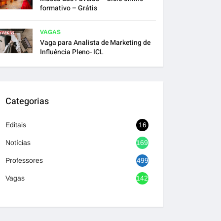
formativo – Grátis
VAGAS
Vaga para Analista de Marketing de
Influência Pleno- ICL
Categorias
Editais
16
Notícias
1693
Professores
499
Vagas
1420