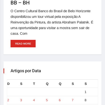
BB – BH
O Centro Cultural Banco do Brasil de Belo Horizonte
disponibilizou um tour virtual pela exposição A
Reinvenção da Pintura, do artista Abraham Palatnik. É
uma oportunidade para visitar a mostra sem sair de
casa. Com
READ MORE
Artigos por Data
D
S
T
Q
Q
S
S
1
2
3
4
5
6
7
8