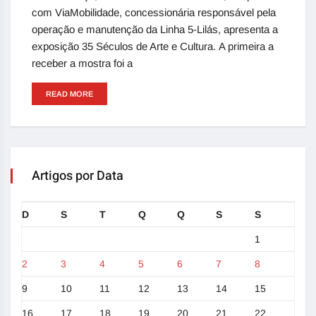
com ViaMobilidade, concessionária responsável pela
operação e manutenção da Linha 5-Lilás, apresenta a
exposição 35 Séculos de Arte e Cultura. A primeira a
receber a mostra foi a
READ MORE
Artigos por Data
D
S
T
Q
Q
S
S
1
2
3
4
5
6
7
8
9
10
11
12
13
14
15
16
17
18
19
20
21
22