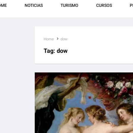
OME
NOTICIAS
TURISMO
CURSOS
P
Home
dow
Tag:
dow