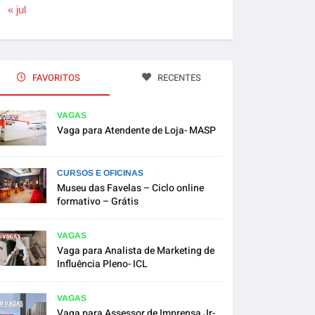
« jul
FAVORITOS
RECENTES
VAGAS
Vaga para Atendente de Loja- MASP
CURSOS E OFICINAS
Museu das Favelas – Ciclo online
formativo – Grátis
VAGAS
Vaga para Analista de Marketing de
Influência Pleno- ICL
VAGAS
Vaga para Assessor de Imprensa Jr-