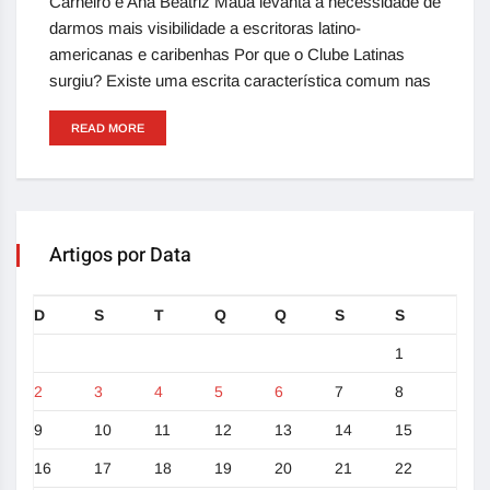
Carneiro e Ana Beatriz Mauá levanta a necessidade de
darmos mais visibilidade a escritoras latino-
americanas e caribenhas Por que o Clube Latinas
surgiu? Existe uma escrita característica comum nas
READ MORE
Artigos por Data
D
S
T
Q
Q
S
S
1
2
3
4
5
6
7
8
9
10
11
12
13
14
15
16
17
18
19
20
21
22