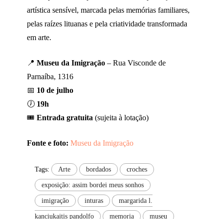
artística sensível, marcada pelas memórias familiares,
pelas raízes lituanas e pela criatividade transformada
em arte.
📍
Museu da Imigração
– Rua Visconde de
Parnaíba, 1316
📅
10 de julho
🕖
19h
🎟️
Entrada gratuita
(sujeita à lotação)
Fonte e foto:
Museu da Imigração
Tags:
Arte
bordados
croches
exposição: assim bordei meus sonhos
imigração
inturas
margarida l.
kanciukaitis pandolfo
memoria
museu