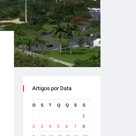
Artigos por Data
D
S
T
Q
Q
S
S
1
2
3
4
5
6
7
8