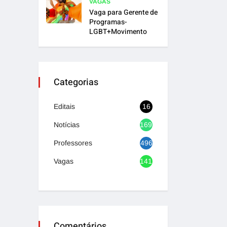
VAGAS
Vaga para Gerente de
Programas-
LGBT+Movimento
Categorias
Editais
16
Notícias
1692
Professores
496
Vagas
1417
Comentários