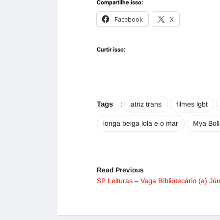
Compartilhe isso:
Facebook
X
Curtir isso:
Tags
:
atriz trans
filmes lgbt
longa belga lola e o mar
Mya Boll
Read Previous
SP Leituras – Vaga Bibliotecário (a) Jún