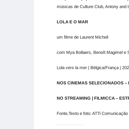
músicas de Culture Club, Antony and 
LOLA E O MAR
um filme de Laurent Micheli
com Mya Bollaers, Benoît Magimel e S
Lola vers la mer | Bélgica/França | 20
NOS CINEMAS SELECIONADOS – E
NO STREAMING | FILMICCA – ESTR
Fonte,Texto e foto: ATTi Comunicação