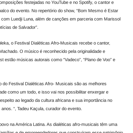
omposições festejadas no YouTube e no Spotify, o cantor e
palco do evento. No repertório do show, “Bom Mesmo é Estar
a com Luedji Luna, além de canções em parceria com Marissol
cias de Salvador”.
ka, o Festival Dialéticas Afro-Musicais recebe o cantor,
ó Machado. O músico é reconhecido pela originalidade e
ist estão músicas autorais como “Vadeco”, “Plano de Voo” e
o do Festival Dialéticas Afro- Musicais são as melhores
ade como um todo, e isso vai nos possibilitar enxergar e
espeito ao legado da cultura africana e sua importância no
s anos. “, Tadeu Kaçula, curador do evento.
 povo na América Latina. As dialéticas afro-musicais têm uma
e famílias e de empreendedores que construíram esse patrimônio