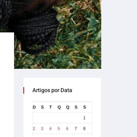
Artigos por Data
D
S
T
Q
Q
S
S
1
2
3
4
5
6
7
8