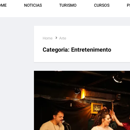
OME
NOTICIAS
TURISMO
CURSOS
P
Home
Arte
Categoria:
Entretenimento