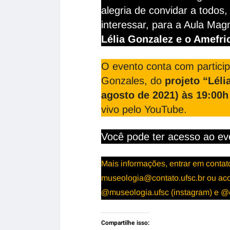
alegria de convidar a todo
interessar, para a Aula Mag
Lélia Gonzalez e o Amefri
O evento conta com particip
Gonzales, do
projeto “Lél
agosto de 2021) às 19:00h
vivo pelo YouTube.
Você pode ter acesso ao eve
Mais informações, entrar em conta
museologia@contato.ufsc.br ou aco
@museologia.ufsc (instagram) e @c
Compartilhe isso: