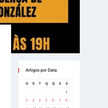
Artigos por Data
D
S
T
Q
Q
S
S
1
2
3
4
5
6
7
8