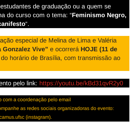
s, estudantes de graduação ou a quem se
na do curso com o tema: “
Feminismo Negro,
canifesto
“.
ação especial de Melina de Lima e Valéria
ia Gonzalez Vive”
e ocorrerá
HOJE (11 de
do horário de Brasília, com transmissão ao
nto pelo link:
https://youtu.be/kBd31qvR2y0
to com a coordenação pelo email
mpanhe as redes sociais organizadoras do evento:
amus.ufsc (instagram).