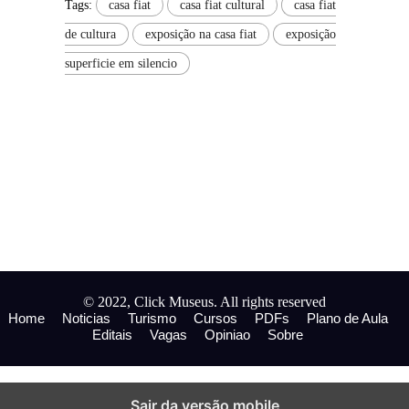
Tags:
casa fiat
casa fiat cultural
casa fiat
de cultura
exposição na casa fiat
exposição
superficie em silencio
© 2022, Click Museus. All rights reserved
Home
Noticias
Turismo
Cursos
PDFs
Plano de Aula
Editais
Vagas
Opiniao
Sobre
Sair da versão mobile