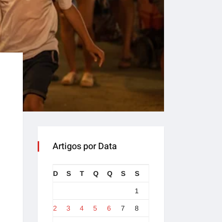
Artigos por Data
D
S
T
Q
Q
S
S
1
2
3
4
5
6
7
8