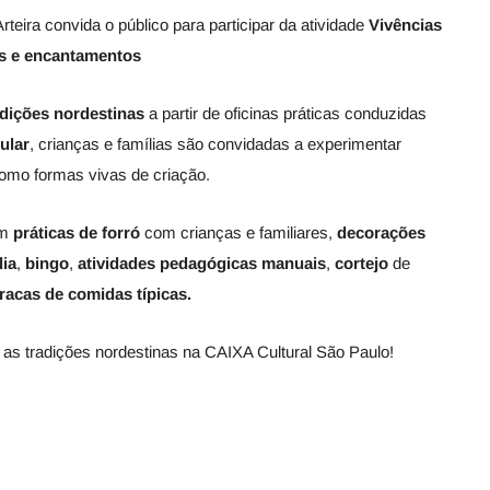
ira convida o público para participar da atividade
Vivências
as e encantamentos
adições
nordestinas
a partir de oficinas práticas conduzidas
ular
, crianças e famílias são convidadas a experimentar
como formas vivas de criação.
om
práticas
de forró
com crianças e familiares,
decorações
lia
,
bingo
,
atividades
pedagógicas manuais
,
cortejo
de
racas de comidas típicas.
 as tradições nordestinas na CAIXA Cultural São Paulo!