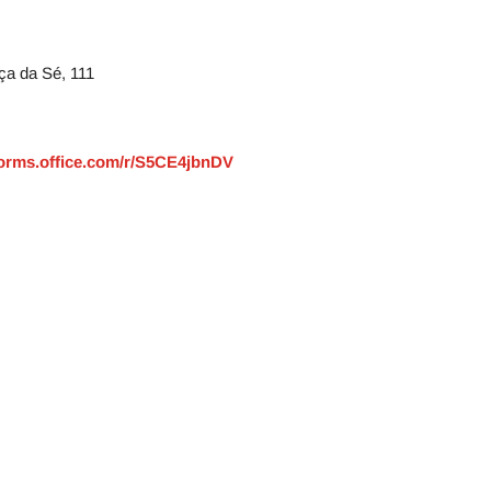
ça da Sé, 111
/forms.office.com/r/S5CE4jbnDV