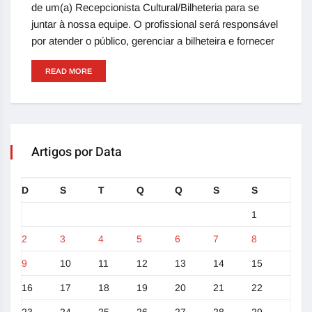
de um(a) Recepcionista Cultural/Bilheteria para se
juntar à nossa equipe. O profissional será responsável
por atender o público, gerenciar a bilheteira e fornecer
READ MORE
Artigos por Data
D
S
T
Q
Q
S
S
1
2
3
4
5
6
7
8
9
10
11
12
13
14
15
16
17
18
19
20
21
22