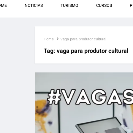
OME
NOTICIAS
TURISMO
CURSOS
P
Home
vaga para produtor cultural
Tag:
vaga para produtor cultural