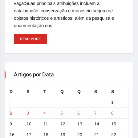
vaga:Suas principais atribuições incluem a
catalogação, conservação e manuseio seguro de
objetos históricos e artísticos, além da pesquisa e
documentação dos
READ MORE
Artigos por Data
D
S
T
Q
Q
S
S
1
2
3
4
5
6
7
8
9
10
11
12
13
14
15
16
17
18
19
20
21
22