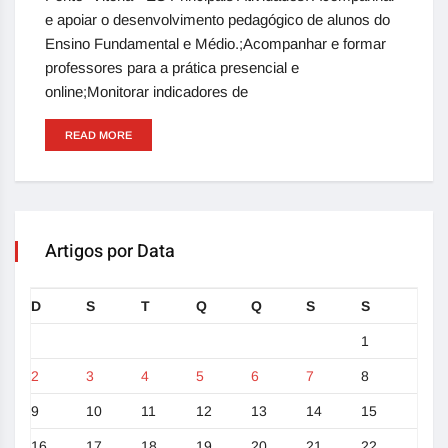
e apoiar o desenvolvimento pedagógico de alunos do
Ensino Fundamental e Médio.;Acompanhar e formar
professores para a prática presencial e
online;Monitorar indicadores de
READ MORE
Artigos por Data
D
S
T
Q
Q
S
S
1
2
3
4
5
6
7
8
9
10
11
12
13
14
15
16
17
18
19
20
21
22