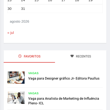
23
24
25
26
27
28
29
30
31
agosto 2026
« jul
FAVORITOS
RECENTES
VAGAS
Vaga para Designer gráfico Jr- Editora Paullus
VAGAS
Vaga para Analista de Marketing de Influência
Pleno- ICL