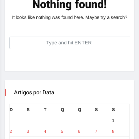
Nothing found!
It looks like nothing was found here. Maybe try a search?
Artigos por Data
D
S
T
Q
Q
S
S
1
2
3
4
5
6
7
8