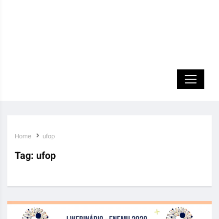
Home
ufop
Tag:
ufop